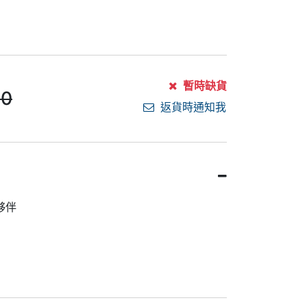
暫時缺貨
00
返貨時通知我
夥伴