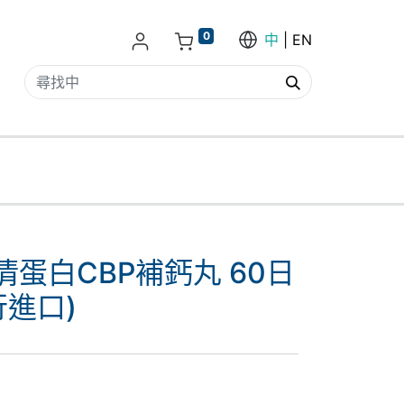
0
中
EN
乳清蛋白CBP補鈣丸 60日
行進口)