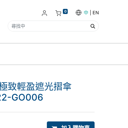
0
中
EN
oh 極致輕盈遮光摺傘
22-GO006