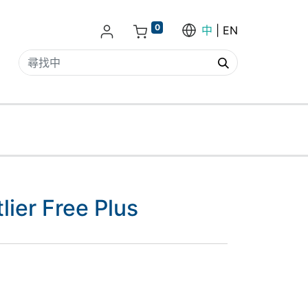
0
中
EN
lier Free Plus