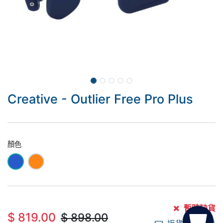
Creative - Outlier Free Pro Plus
顏色
暫時缺貨
$
819.00
$
898.00