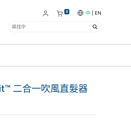
0
中
EN
trait™ 二合一吹風直髮器