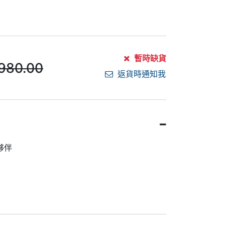
暫時缺貨
980.00
返貨時通知我
夥伴