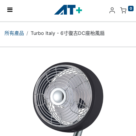
0
主頁
所有產品
Turbo Italy - 6寸復古DC座枱風扇
產品
Apple
關於我們
分店地址​
更多