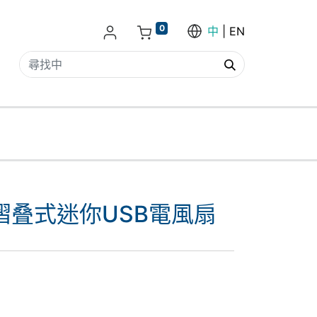
0
中
EN
y - 摺叠式迷你USB電風扇