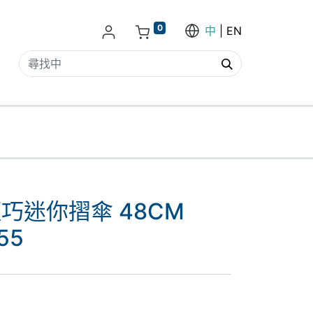
0
中
EN
輕巧迷你摺傘 48CM
55