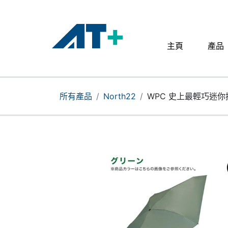
主頁
產品
主頁
產品
所有產品
North22
WPC 史上最輕巧迷你摺傘
Apple
關於我們
分店地址​
更多