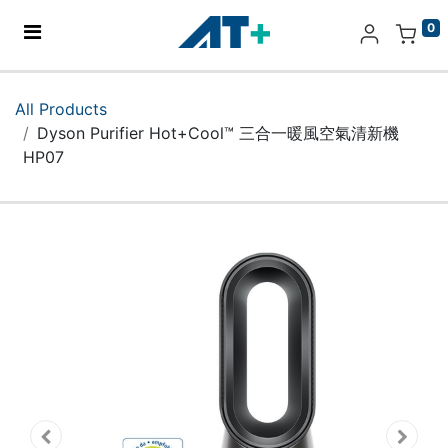
0
Home
All Products
Dyson Purifier Hot+Cool™ 三合一暖風空氣清新機
Products
HP07
Apple
About Us
Find Us
More