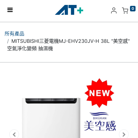
0
主頁
所有產品
MITSUBISHI三菱電機MJ-EHV230JV-H 38L "美空感"
產品
空氣淨化變頻 抽濕機
Apple
關於我們
分店地址​
更多