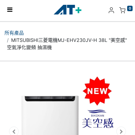
0
主頁
所有產品
MITSUBISHI三菱電機MJ-EHV230JV-H 38L "美空感"
產品
空氣淨化變頻 抽濕機
Apple
關於我們
分店地址​
更多