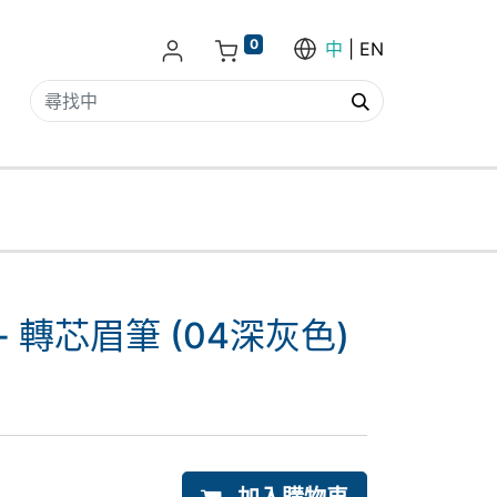
0
中
EN
e - 轉芯眉筆 (04深灰色)