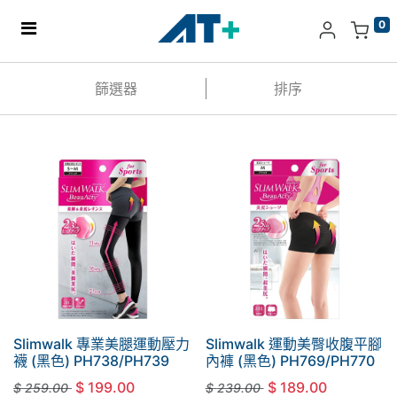
0
主頁
篩選器
排序
產品
Apple
關於我們
分店地址​
更多
Slimwalk 專業美腿運動壓力
Slimwalk 運動美臀收腹平腳
襪 (黑色) PH738/PH739
內褲 (黑色) PH769/PH770
$
199.00
$
189.00
$
259.00
$
239.00