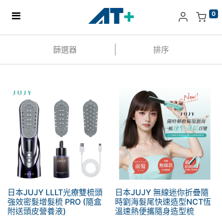
0
主頁
篩選器
排序
產品
Apple
關於我們
分店地址​
更多
日本JUJY LLLT光療雙梳頭
日本JUJY 無線迷你折疊隨
強效密髮增髮梳 PRO (隨盒
時劉海髮尾快速造型NCT恆
附送頭皮營養液)
溫速熱便攜隨身造型梳