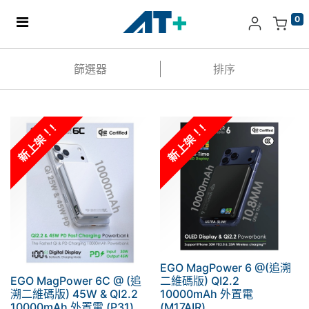
0
主頁
篩選器
排序
產品
新上架！!
新上架！!
Apple
關於我們
分店地址​
更多
EGO MagPower 6 @(追溯
EGO MagPower 6C @ (追
二維碼版) QI2.2
溯二維碼版) 45W & QI2.2
10000mAh 外置電
10000mAh 外置電 (P31)
(M17AIR)