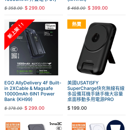
$
299.00
$
399.00
$
358.00
$
468.00
熱賣
新上架！!
EGO AllyDelivery 4F Built-
美國USATISFY
in 2XCable & Magsafe
SuperCharge快充無線有線
10000mAh 6IN1 Power
多設備耳機手錶手機大容量
Bank (KH99)
桌面移動多用電源PRO
$
299.00
$
199.00
$
378.00